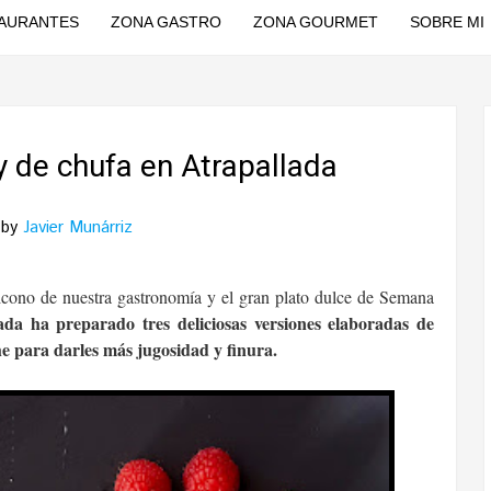
AURANTES
ZONA GASTRO
ZONA GOURMET
SOBRE MI
 y de chufa en Atrapallada
by
Javier Munárriz
icono de nuestra gastronomía y el gran plato dulce de Semana
ada ha preparado tres deliciosas versiones elaboradas de
he para darles más jugosidad y finura.