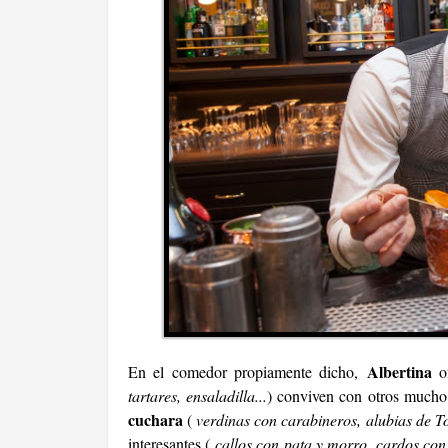
Albertina
En el comedor propiamente dicho,
o
tartares, ensaladilla...
) conviven con otros mucho
cuchara
(
verdinas con carabineros, alubias de T
interesantes (
callos con pata y morro, cardos con 