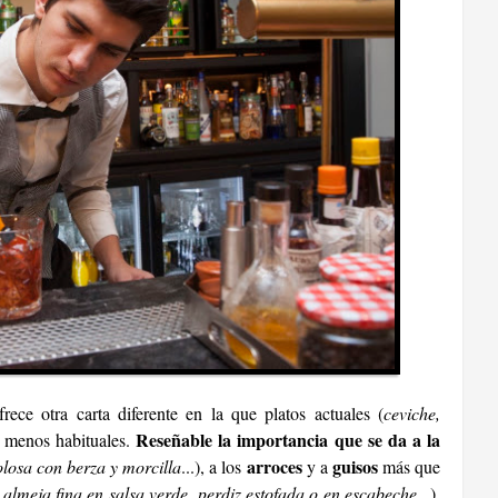
frece otra carta diferente en la que platos actuales (
ceviche,
Reseñable la importancia que se da a la
 menos habituales.
arroces
guisos
olosa con berza y morcilla
...), a los
y a
más que
almeja fina en salsa verde, perdiz estofada o en escabeche.
..).