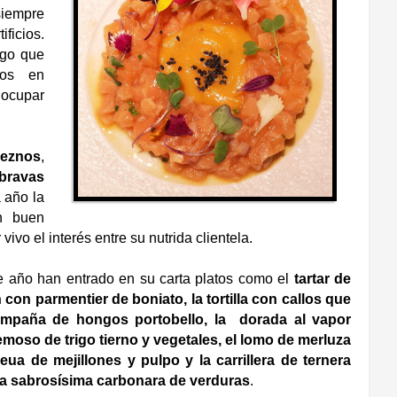
siempre
ficios.
lgo que
nos en
 ocupar
reznos
,
 bravas
 año la
n buen
vo el interés entre su nutrida clientela.
e año han entrado en su carta platos como el
tartar de
con parmentier de boniato, la tortilla con callos que
mpaña de hongos portobello, la dorada al vapor
moso de trigo tierno y vegetales, el lomo de merluza
eua de mejillones y pulpo y la carrillera de ternera
a sabrosísima carbonara de verduras
.