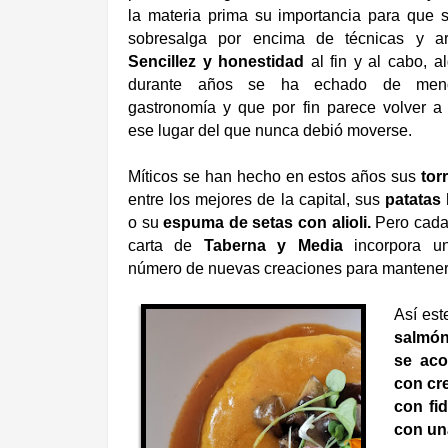
la materia prima su importancia para que 
sobresalga por encima de técnicas y arti
Sencillez y honestidad
al fin y al cabo, a
durante años se ha echado de me
gastronomía y que por fin parece volver a
ese lugar del que nunca debió moverse.
Míticos se han hecho en estos años sus
tor
entre los mejores de la capital, sus
patatas
o su
espuma de setas con alioli.
Pero cada
carta de
Taberna y Media
incorpora u
número de nuevas creaciones para mantener vi
Así est
salmón 
se aco
con cre
con fid
con un