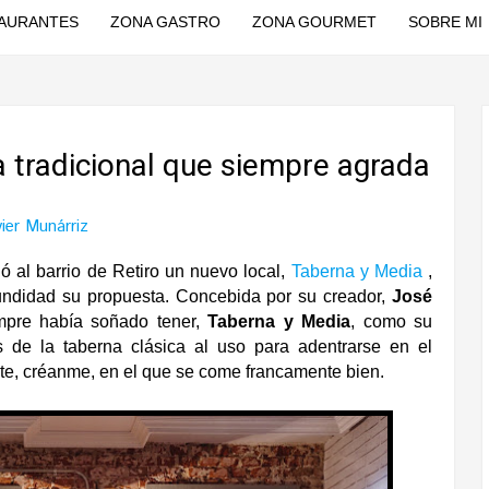
AURANTES
ZONA GASTRO
ZONA GOURMET
SOBRE MI
a tradicional que siempre agrada
vier Munárriz
 al barrio de Retiro un nuevo local,
Taberna y Media
,
undidad su propuesta. Concebida por su creador,
José
pre había soñado tener,
Taberna y Media
, como su
s de la taberna clásica al uso para adentrarse en el
nte, créanme, en el que se come francamente bien.