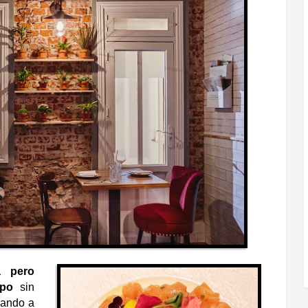
a pero
uipo
sin
dando a