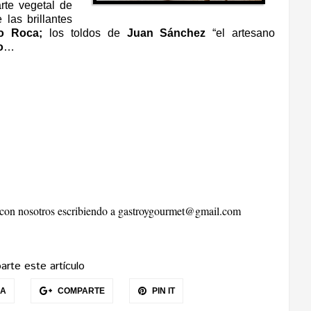
arte vegetal de
las brillantes
o Roca;
los toldos de
Juan S
á
nchez
“
el artesano
o
…
r con nosotros escribiendo a
gastroygourmet@gmail.com
rte este artículo
EA
COMPARTE
PIN IT