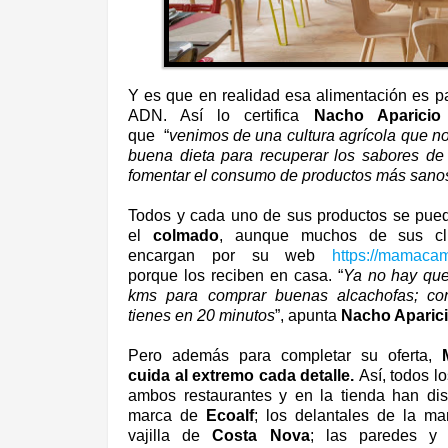
Y es que en realidad esa alimentación es pa
ADN. Así lo certifica
Nacho Aparicio
que
“
venimos de una cultura agrícola que n
buena dieta para recuperar los sabores de 
fomentar el consumo de productos más sanos
Todos y cada uno de sus productos se pued
el
colmado
, aunque muchos de sus cli
encargan por su web
https://mamaca
porque los reciben en casa. “
Ya no hay que
kms para comprar buenas alcachofas; con
tienes en 20 minutos
”, apunta
Nacho Aparic
Pero además para completar su oferta,
cuida al extremo cada detalle.
Así, todos l
ambos restaurantes y en la tienda han di
marca de
Ecoalf
; los delantales de la m
vajilla de
Costa Nova
; las paredes y