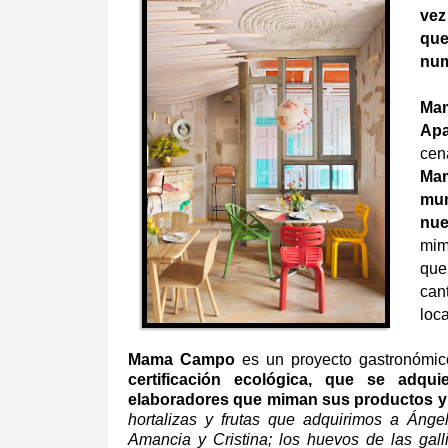
vez
que
num
Mam
Apa
cen
Ma
mun
nue
mim
que
can
loc
Mama Campo
es un proyecto gastronómi
certificación
ecol
ó
gica, que se adqu
elaboradores que miman sus productos y
hortalizas y frutas que adquirimos a
Á
nge
Amancia y Cristina; los huevos de las galli