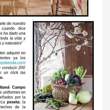
rte de nuestro
cuando dice
os ha dado una
toda la vida y
 y naturales
”
en adquirir en
entes ya los
mpotienda.com/
 conducir 200
 un click las
io
.
Mamá Campo
os uniformes en
señados por la
arca
peseta
; la
 techos de la