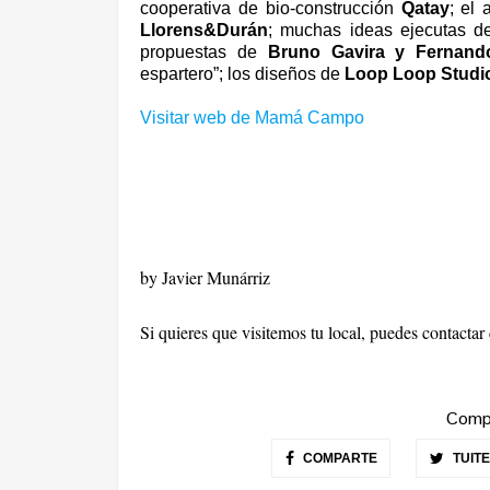
cooperativa de bio-construcción
Qatay
; el 
Llorens&Dur
á
n
; muchas ideas ejecutas de 
propuestas de
Bruno Gavira y Fernand
espartero
”
; los diseñ
os de
Loop Loop Studi
Visitar web de Mamá Campo
by Javier Munárriz
Si quieres que visitemos tu local, puedes contacta
Compa
COMPARTE
TUIT