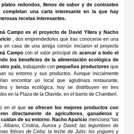
 platos redondos, llenos de sabor y de contrastes
 completan una carta interesante en la que hay
erosas recetas interesantes.
á Campo es el proyecto de David Yllera y Nacho
ricio
, dos emprendedores que tras conocerse en una
a en casa de una amiga común iniciaron
el proyecto
má Campo
con el valor principal de
acercar a todo el
do los beneficios de la alimentación ecológica de
stro país,
trabajando con
pequeños productores
que
an su entorno y sus productos. Aunque inicialmente
rían encontrar un local que aglutinara restaurante,
tina y tienda ecológica, hoy se distribuyen en tres
ales en la Plaza de la Olavide, en el barrio de Chamberí.
co en el que
se ofrecen los
mejores productos con
ieren
directamente de agricultores, ganaderos y
 cuidan de su entorno
.
Nacho Aparicio
menciona “
las
l, Albano, Cristina, Aurora y David; las legumbres de
nas felices de Celia; la leche de Julio; los yogures y