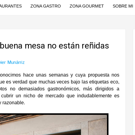
AURANTES
ZONA GASTRO
ZONA GOURMET
SOBRE MI
buena mesa no están reñidas
vier Munárriz
conocimos hace unas semanas y cuya propuesta nos
rque es verdad que muchas veces bajo las etiquetas eco,
ptos no demasiados gastronómicos, más dirigidos a
a cubrir un nicho de mercado que indudablemente es
y razonable.