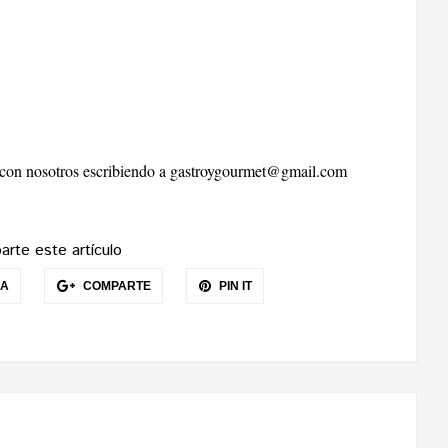
r con nosotros escribiendo a
gastroygourmet@gmail.com
rte este artículo
EA
COMPARTE
PIN IT