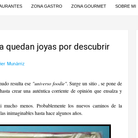
AURANTES
ZONA GASTRO
ZONA GOURMET
SOBRE MI
a quedan joyas por descubrir
ier Munárriz
nudo resulta ese
"universo foodie"
. Surge un sitio , se pone de
asta crear una auténtica corriente de opinión que ensalza y
ni mucho menos. Probablemente los nuevos caminos de la
las inimaginables hasta hace algunos años.