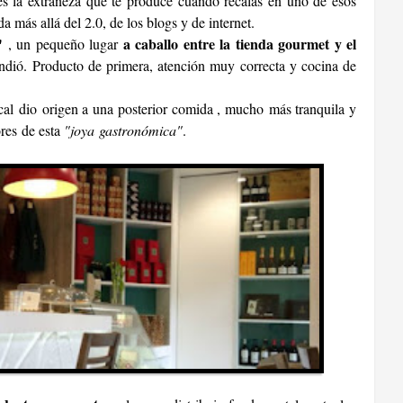
es la extrañeza que te produce cuando recalas en uno de esos
a más allá del 2.0, de los blogs y de internet.
"
a caballo entre la tienda gourmet y el
, un pequeño lugar
dió. Producto de primera, atención muy correcta y cocina de
ocal dio origen a una posterior comida , mucho más tranquila y
res de esta
"joya gastronómica"
.