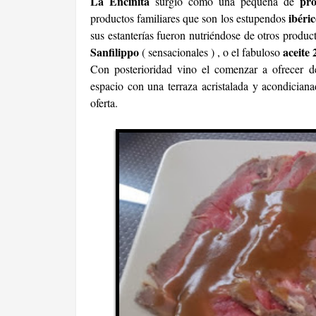
La Encinita
pr
surgió como una pequeña de
ibéri
productos familiares que son los estupendos
sus estanterías fueron nutriéndose de otros produ
Sanfilippo
aceite 
( sensacionales ) , o el fabuloso
Con posterioridad vino el comenzar a ofrecer d
espacio con una terraza acristalada y acondiciana
oferta.