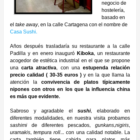
negocio de
hostelería,
basado en
el
take
away
, en la calle Cartagena con el nombre de
Casa Sushi.
Años después trasladaría su restaurante a la calle
Padilla y en enero inauguró
Kiboka
, un restaurante
acogedor de estética industrial en el que se propone
una
carta atractiva
, con una
estupenda relación
precio calidad ( 30-35 euros )
y en la que llama la
atención la
convivencia de platos típicamente
nipones con otros en los que la influencia china
es más que evidente.
Sabroso y agradable el
sushi
, elaborado en
diferentes modalidades, en nuestra visita probamos
sashimi
de diferentes pescados,
gunkans
,
nigiris
,
uramakis
,
tempura roll
... con una calidad notable. La
carta también tiene cabida para platos más