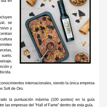
 día en
ncluyen
yal, se
nsivo y
centran
ultura
rmiten
rcelas,
suelo,
isaje,
inción y
bicida.
conocimientos internacionales, siendo la única empresa
s Sofi de Oro.
grado la puntuación máxima (100 puntos) en la guía
tre las empresas del “Hall of Fame” dentro de esta guía.