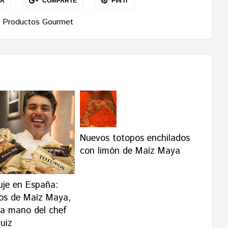
EA
COMPARTE
PIN IT
Productos Gourmet
Nuevos totopos enchilados
con limón de Maíz Maya
uje en España:
os de Maíz Maya,
la mano del chef
uiz