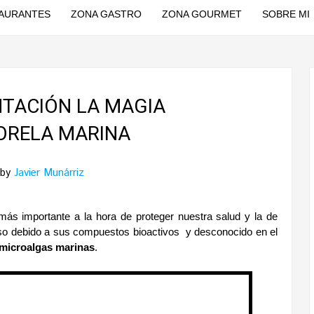
AURANTES
ZONA GASTRO
ZONA GOURMET
SOBRE MI
NTACIÓN LA MAGIA
ORELA MARINA
by
Javier Munárriz
ás importante a la hora de proteger nuestra salud y la de
oso debido a sus compuestos bioactivos y desconocido en el
microalgas marinas
.