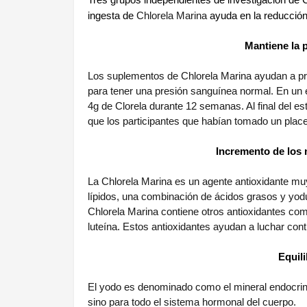
Tres grupos independientes de investigación de 
ingesta de
Chlorela Marina
ayuda en la reducción 
Mantiene la 
Los suplementos de Chlorela Marina ayudan a prom
para tener una presión sanguínea normal. En un 
4g de Clorela durante 12 semanas. Al final del es
que los participantes que habían tomado un plac
Incremento de los n
La Chlorela Marina es un agente antioxidante mu
lípidos, una combinación de ácidos grasos y yodu
Chlorela Marina contiene otros antioxidantes como l
luteína. Estos antioxidantes ayudan a luchar co
Equil
El yodo es denominado como el mineral endocrino,
sino para todo el sistema hormonal del cuerpo.