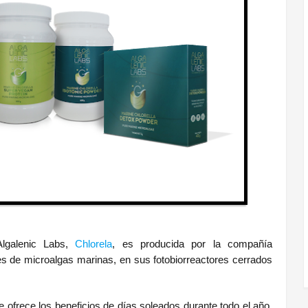
Algalenic Labs,
Chlorela
, es producida por la compañía
res de microalgas marinas, en sus fotobiorreactores cerrados
e ofrece los beneficios de días soleados durante todo el año,