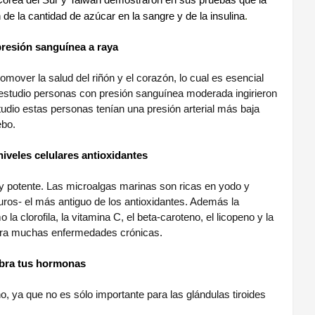
Corea del Sur y Taiwán demostraron en sus pruebas que la
de la cantidad de azúcar en la sangre y de la insulina
.
presión sanguínea a raya
over la salud del riñón y el corazón, lo cual es esencial
estudio personas con presión sanguínea moderada ingirieron
tudio estas personas tenían una presión arterial más baja
ebo.
iveles celulares antioxidantes
y potente. Las microalgas marinas son ricas en yodo y
ros- el más antiguo de los antioxidantes. Además la
a clorofila, la vitamina C, el beta-caroteno, el licopeno y la
ntra muchas enfermedades crónicas.
ibra tus hormonas
 ya que no es sólo importante para las glándulas tiroides