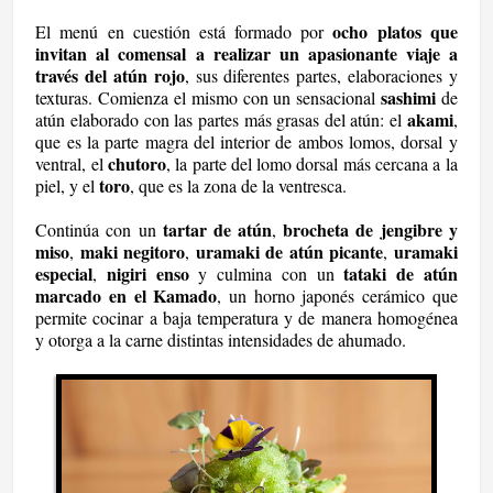
ocho platos que
El menú en cuestión está formado por
invitan al comensal a realizar un apasionante viaje a
través del atún rojo
, sus diferentes partes, elaboraciones y
sashimi
texturas. Comienza el mismo con un sensacional
de
akami
atún elaborado con las partes más grasas del atún: el
,
que es la parte magra del interior de ambos lomos, dorsal y
chutoro
ventral, el
, la parte del lomo dorsal más cercana a la
toro
piel, y el
, que es la zona de la ventresca.
tartar de atún
brocheta de jengibre y
Continúa con un
,
miso
maki negitoro
uramaki de atún picante
uramaki
,
,
,
especial
nigiri enso
tataki de atún
,
y culmina con un
marcado en el Kamado
, un horno japonés cerámico que
permite cocinar a baja temperatura y de manera homogénea
y otorga a la carne distintas intensidades de ahumado.