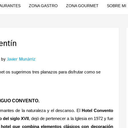
AURANTES
ZONA GASTRO
ZONA GOURMET
SOBRE MI
entín
by
Javier Munárriz
t os sugerimos tres planazos para disfrutar como se
IGUO CONVENTO.
 amantes de la naturaleza y el descanso. El
Hotel Convento
 del siglo XVII
, dejó de pertenecer a la Iglesia en 1972 y fue
 hotel que combina elementos clásicos con decoración