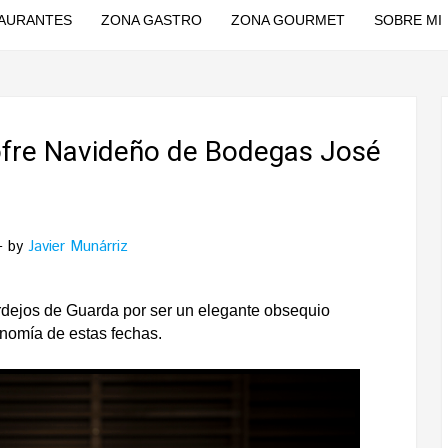
AURANTES
ZONA GASTRO
ZONA GOURMET
SOBRE MI
ofre Navideño de Bodegas José
by
Javier Munárriz
dejos de Guarda por ser un elegante obsequio
onomía de estas fechas.