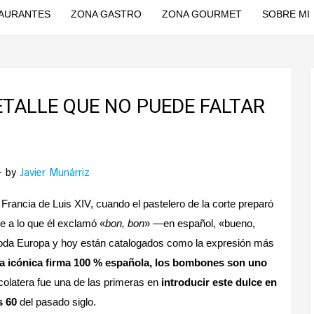
AURANTES
ZONA GASTRO
ZONA GOURMET
SOBRE MI
TALLE QUE NO PUEDE FALTAR
by
Javier Munárriz
Francia de Luis XIV, cuando el pastelero de la corte preparó
te a lo que él exclamó
«
bon, bon
» —en español, «bueno,
 toda Europa y hoy están catalogados como la expresión más
la icónica firma 100 % española, los bombones son uno
olatera fue una de las primeras en
introducir este dulce en
s 60
del pasado siglo.