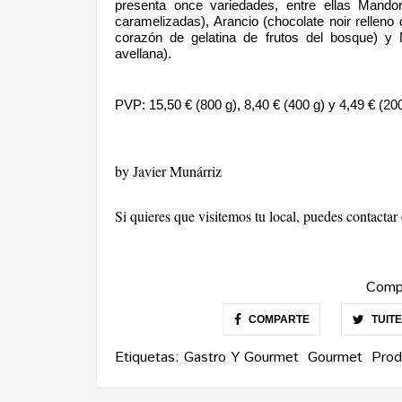
presenta once variedades, entre ellas Mandor
caramelizadas), Arancio (chocolate noir relleno 
corazón de gelatina de frutos del bosque) y
avellana).
PVP: 15,50 € (800 g), 8,40 € (400 g) y 4,49 € (200
by Javier Munárriz
Si quieres que visitemos tu local, puedes contacta
Compa
COMPARTE
TUIT
Etiquetas:
Gastro Y Gourmet
Gourmet
Prod