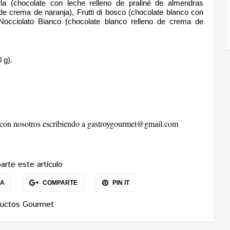
la (chocolate con leche relleno de praliné de almendras
de crema de naranja), Frutti di bosco (
chocolate blanco con
Nocciolato Bianco (chocolate blanco relleno de crema de
 g).
r con nosotros escribiendo a
gastroygourmet@gmail.com
rte este artículo
EA
COMPARTE
PIN IT
uctos Gourmet