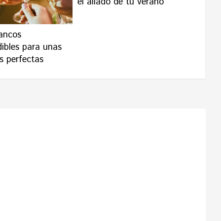
el aliado de tu verano
lancos
dibles para unas
s perfectas