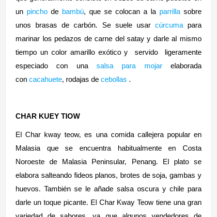
un
pincho
de
bambú
, que se colocan a la
parrilla
sobre
unos brasas de carbón. Se suele usar
cúrcuma
para
marinar los pedazos de carne del satay y darle al mismo
tiempo un color amarillo exótico y servido ligeramente
especiado con una
salsa para mojar
elaborada
con
cacahuete
, rodajas de
cebollas
.
CHAR KUEY TIOW
El Char kway teow, es una comida callejera popular en
Malasia que se encuentra habitualmente en Costa
Noroeste de Malasia Peninsular, Penang. El plato se
elabora salteando fideos planos, brotes de soja, gambas y
huevos. También se le añade salsa oscura y chile para
darle un toque picante. El Char Kway Teow tiene una gran
variedad de sabores, ya que algunos vendedores de