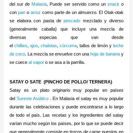
del sur de
Malasia
, Puede ser servido como un
snack
o
con
pan
o
arroz
como parte de un almuerzo. El Otak-otak
se elabora con pasta de
pescado
mezclado y diverso
(generalmente caballa) que incluye una mezcla de
diversas especias que van desde
el
chillies
,
ajos
,
chalotas
,
cúrcuma
, tallos de limón y
leche
de coco
. La mezcla se envuelve con una
hoja de banana
y
se cuece
al vapor
o se asa a la parrilla.
SATAY O SATE (PINCHO DE POLLO/ TERNERA)
Satay es un plato originario muy popular en países
del
Sureste Asiático
. En Malasia el satay es muy popular
durante las celebraciones y puede encontrarse a lo largo
de todo el país. Las recetas y los ingredientes del satay
varían mucho según los países, por lo que se puede decir
que generalmente consiste en trozos de carne puestos en