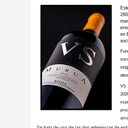
Est
280
mant
eno
en 
soc
Fun
soc
sing
ates
VS 
202
expr
pro
ama
Se trata de una de las dos referencias de es