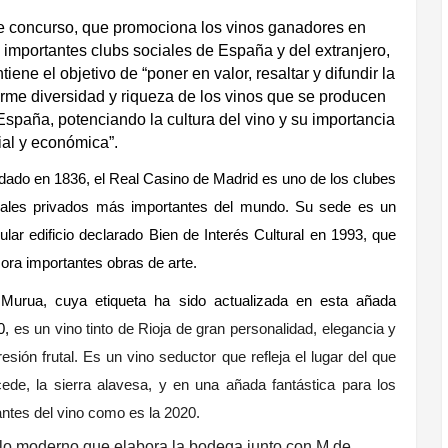
e concurso, que promociona los vinos ganadores en
 importantes clubs sociales de España y del extranjero,
iene el objetivo de “poner en valor, resaltar y difundir la
rme diversidad y riqueza de los vinos que se producen
España, potenciando la cultura del vino y su importancia
ial y económica”.
dado en 1836, el Real Casino de Madrid es uno de los clubes
iales privados más importantes del mundo. Su sede es un
ular edificio declarado Bien de Interés Cultural en 1993, que
ora importantes obras de arte.
Murua, cuya etiqueta ha sido actualizada en esta añada
0,
es un vino tinto de Rioja de gran personalidad, elegancia y
esión frutal. Es un vino seductor que refleja el lugar del que
cede, la sierra alavesa, y en una añada fantástica para los
ntes del vino como es la 2020.
tilo moderno que elabora la bodega junto con M de