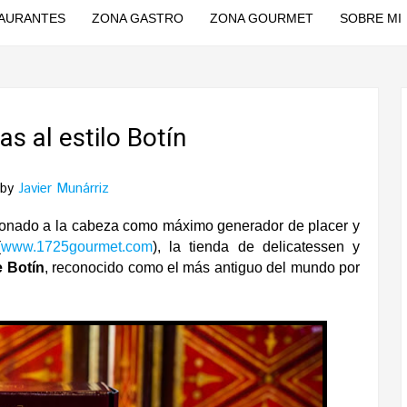
AURANTES
ZONA GASTRO
ZONA GOURMET
SOBRE MI
s al estilo Botín
by
Javier Munárriz
cionado a la cabeza como máximo generador de placer y
(
www.1725gourmet.com
), la tienda de delicatessen y
 Botín
, reconocido como el más antiguo del mundo por