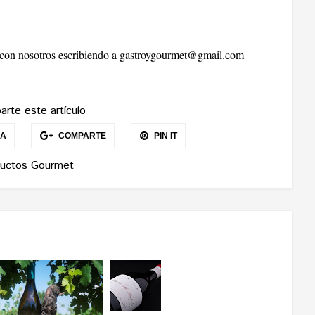
r con nosotros escribiendo a
gastroygourmet@gmail.com
rte este artículo
EA
COMPARTE
PIN IT
uctos Gourmet