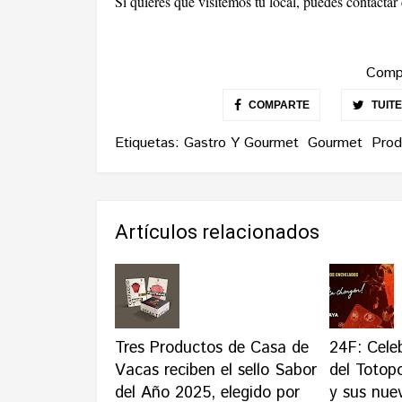
Si quieres que visitemos tu local, puedes contacta
Compa
COMPARTE
TUIT
Etiquetas:
Gastro Y Gourmet
Gourmet
Prod
Artículos relacionados
Tres Productos de Casa de
24F: Cele
Vacas reciben el sello Sabor
del Totop
del Año 2025, elegido por
y sus nue