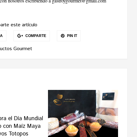
r con nosotros escribiendo a
gastroygourmet@gmail.com
rte este artículo
EA
COMPARTE
PIN IT
uctos Gourmet
bra el Día Mundial
o con Maíz Maya
vos Totopos