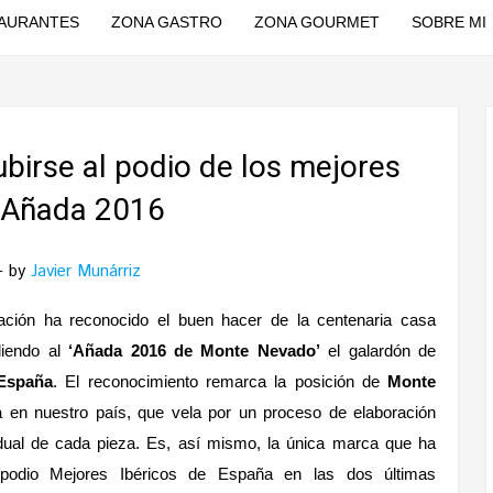
AURANTES
ZONA GASTRO
ZONA GOURMET
SOBRE MI
birse al podio de los mejores
l Añada 2016
by
Javier Munárriz
tación ha reconocido el buen hacer de la centenaria casa
diendo al
‘Añada 2016 de Monte Nevado’
el galardón de
 España
. El reconocimiento remarca la posición de
Monte
en nuestro país, que vela por un proceso de elaboración
vidual de cada pieza. Es, así mismo, la única marca que ha
podio Mejores Ibéricos de España en las dos últimas