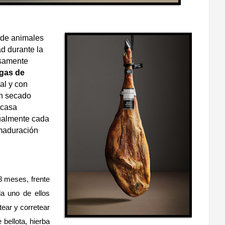
de animales
ad durante la
osamente
egas de
al y con
un secado
 casa
dualmente cada
maduración
8 meses, frente
a uno de ellos
ear y corretear
bellota, hierba