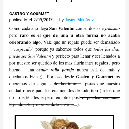
GASTRO Y GOURMET
publicado el 2/09/2017
by
Javier Munárriz
San Valentín
Como cada año llega
con su dosis de
frikismo
raro es el que de una u otra forma no acaba
pero
celebrando algo.
Vale que un regalo puede ser demasiado
"
casposillo
" porque ya sabemos todos que
todos los días
puede ser San Valentín
y perfecto para llenar
y ser llenados
a
por
nuestro ser querido de los más alucinantes regalos , pero
bueno , una
cenita rollo pareja
nunca está de más y
Gastro y Gourmet
quedamos bien ;)
Por eso desde
os
queremos dar algunas
de las infinita
s pistas que nuestro
ciudad ofrece para los enamorados de todo tipo ( a los que
no lo estén les espero en otro post
o pueden continuar
leyendo este y morirse de la envidia
...).