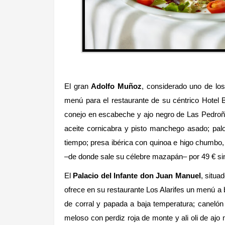
El gran
Adolfo Muñoz
, considerado uno de lo
menú para el restaurante de su céntrico Hotel B
conejo en escabeche y ajo negro de Las Pedroñe
aceite cornicabra y pisto manchego asado; palo
tiempo; presa ibérica con quinoa e higo chumbo, 
–de donde sale su célebre mazapán– por 49 € si
El
Palacio del Infante don Juan Manuel
, situa
ofrece en su restaurante Los Alarifes un menú a
de corral y papada a baja temperatura; canelón
meloso con perdiz roja de monte y ali oli de aj