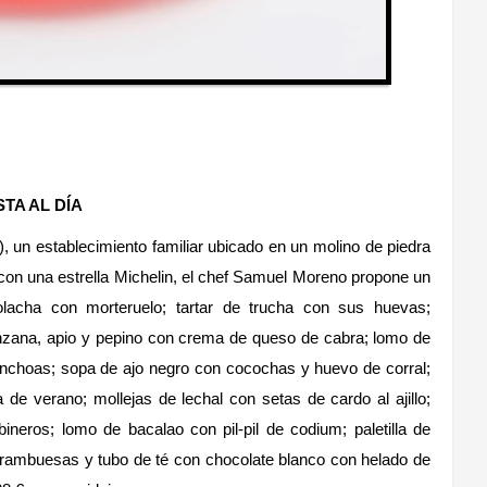
TA AL DÍA
, un establecimiento familiar ubicado en un molino de piedra
 con una estrella Michelin, el chef Samuel Moreno propone un
olacha con morteruelo; tartar de trucha con sus huevas;
nzana, apio y pepino con crema de queso de cabra; lomo de
choas; sopa de ajo negro con cocochas y huevo de corral;
a de verano; mollejas de lechal con setas de cardo al ajillo;
neros; lomo de bacalao con pil-pil de codium; paletilla de
 frambuesas y tubo de té con chocolate blanco con helado de