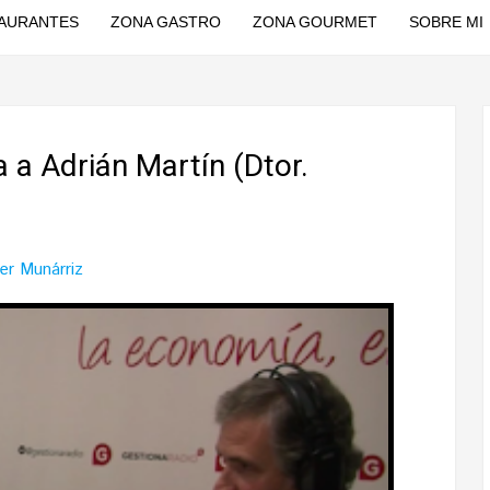
AURANTES
ZONA GASTRO
ZONA GOURMET
SOBRE MI
a a Adrián Martín (Dtor.
ier Munárriz