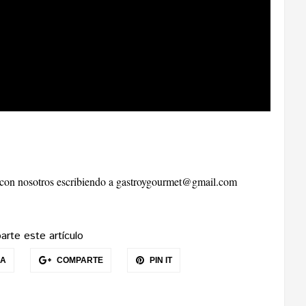
r con nosotros escribiendo a
gastroygourmet@gmail.com
rte este artículo
EA
COMPARTE
PIN IT